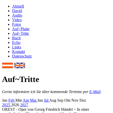
Aktuell
David
Audio
Video
Fotos
Auf~Platte
Auf~Tritte
Buch
Echo
Links
Kontakt
Datenschutz
Auf
~
Tritte
Gerne informiere ich Sie über kommende Termine per
E-Mail
.
Jan
Feb
Mär
Apr
Mai
Jun
Jul
Aug
Sep
Okt
Nov
Dez
2025
2026
2027
OREST - Oper von Georg Friedrich Händel
~
In einer